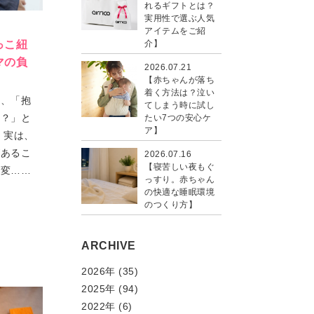
れるギフトとは？
実用性で選ぶ人気
アイテムをご紹
っこ紐
介】
マの負
2026.07.21
【赤ちゃんが落ち
着く方法は？泣い
ぐ、「抱
てしまう時に試し
の？」と
たい7つの安心ケ
ア】
 実は、
があるこ
2026.07.16
【寝苦しい夜もぐ
く変……
っすり。赤ちゃん
の快適な睡眠環境
のつくり方】
ARCHIVE
2026年 (35)
2025年 (94)
2022年 (6)