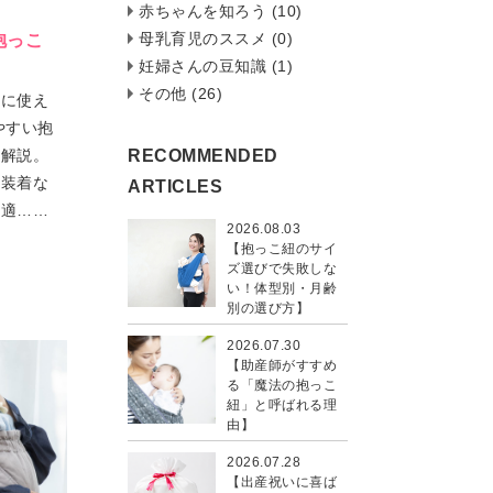
赤ちゃんを知ろう (10)
母乳育児のススメ (0)
抱っこ
妊婦さんの豆知識 (1)
その他 (26)
適に使え
やすい抱
RECOMMENDED
を解説。
単装着な
ARTICLES
快適……
2026.08.03
【抱っこ紐のサイ
ズ選びで失敗しな
い！体型別・月齢
別の選び方】
2026.07.30
【助産師がすすめ
る「魔法の抱っこ
紐」と呼ばれる理
由】
2026.07.28
【出産祝いに喜ば