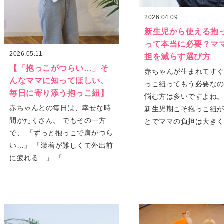
2026.04.09
新生児から使える抱
って本当に必要？マ
2026.05.11
担を減らす選び方
【「抱っこがつらい…」そ
赤ちゃんが生まれてす
んなママに知ってほしい、
っこ紐ってもう必要な
毎日に寄り添う抱っこ紐】
悩む方は多いですよね。
赤ちゃんとの毎日は、幸せな時
新生児期こそ抱っこ紐
間がたくさん。 でもその一方
とでママの負担は大き
で、 「ずっと抱っこで肩がつら
い…」 「装着が難しくて外出前
に疲れる…」 「……