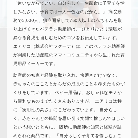
「迷いながらでいい。⾃分らしく⼀⽣懸命に⼦育てを愉
しみなさい。⼦育ては⼗⼈⼗⾊なのだから。」
病院勤
務で3,000⼈、独⽴開業して750⼈以上の⾚ちゃんを取
り上げてきたベテラン助産師は、
ひとりひとり環境が
異なる育児を愉しむためのコツをお伝えしています。
エアリコ（株式会社ラクーナ）は、このベテラン助産師
が開業した助産院のママ・コミュニティから⽣まれた育
児⽤品メーカーです。
助産師の知恵と経験を取り⼊れ、快適さだけでなく、
⾚ちゃんのこころとからだの成⻑のことを考えたものづ
くりをしています。
ベビー⽤品は、おしゃれなモノか
ら便利なものまでたくさんありますが、
エアリコは特
に「実⽤性の⾼さ」にこだわっています。
⾃分らし
く、⾚ちゃんとの時間を思い切り笑顔で愉しんでほしい
という想いとともに、
随所に助産師の知恵と経験が詰
められた商品です。
「⾃分らしく⼦育てを愉しむ」こ