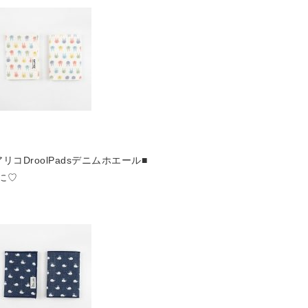
コDroolPadsデニムホエール■
に♡