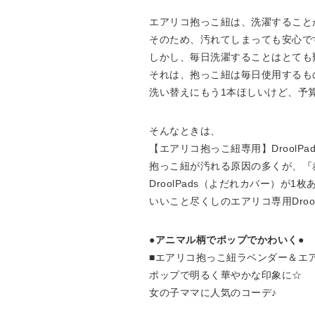
エアリコ抱っこ紐は、洗濯すること
そのため、汚れてしまっても安心で
しかし、毎日洗濯することはとても
それは、抱っこ紐は毎日使用するも
洗い替えにもう1本ほしいけど、予
そんなときは、
【エアリコ抱っこ紐専用】DroolP
抱っこ紐が汚れる原因の多くが、『
DroolPads（よだれカバー）が
いいこと尽くしのエアリコ専用Droo
●アニマル柄でポップでかわいく●
■エアリコ抱っこ紐ラベンダー＆エアリ
ポップで明るく華やかな印象に☆
女の子ママに人気のコーデ♪