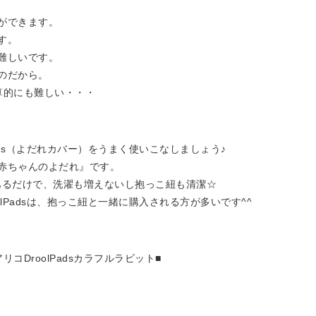
ができます。
す。
難しいです。
のだから。
算的にも難しい・・・
ads（よだれカバー）をうまく使いこなしましょう♪
赤ちゃんのよだれ』です。
1枚あるだけで、洗濯も増えないし抱っこ紐も清潔☆
lPadsは、抱っこ紐と一緒に購入される方が多いです^^
コDroolPadsカラフルラビット■