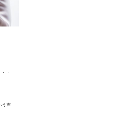
・・・
いう声