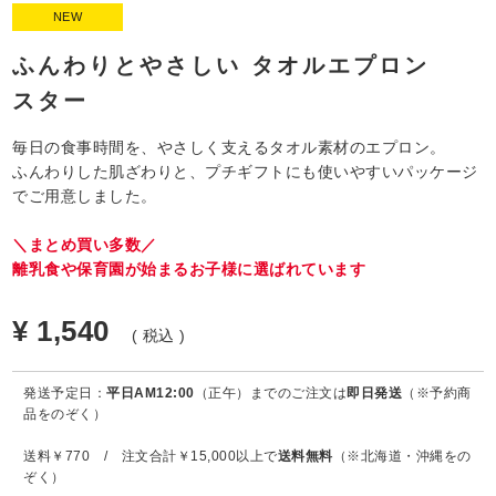
NEW
ふんわりとやさしい タオルエプロン
スター
毎日の食事時間を、やさしく支えるタオル素材のエプロン。
ふんわりした肌ざわりと、プチギフトにも使いやすいパッケージ
でご用意しました。
＼まとめ買い多数／
離乳食や保育園が始まるお子様に選ばれています
¥
1,540
税込
発送予定日：
平日AM12:00
（正午）までのご注文は
即日発送
（※予約商
品をのぞく）
送料￥770 / 注文合計￥15,000以上で
送料無料
（※北海道・沖縄をの
ぞく）