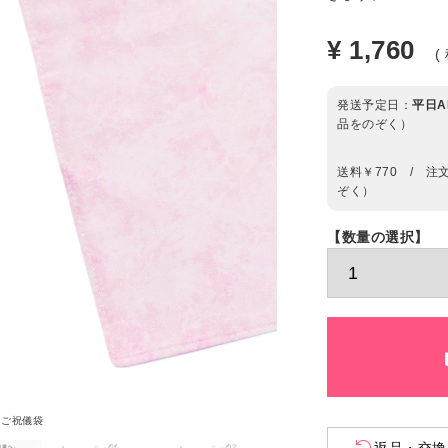
¥
1,760
発送予定日：
平日AM
品をのぞく）
送料￥770 / 注文
ぞく）
るご祝儀袋