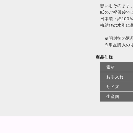
想いをそのまま
紙のご祝儀袋で
日本製・綿10
梅結びの水引に
※開封後の返品
※単品購入の場
商品仕様
素材
お手入れ
サイズ
生産国