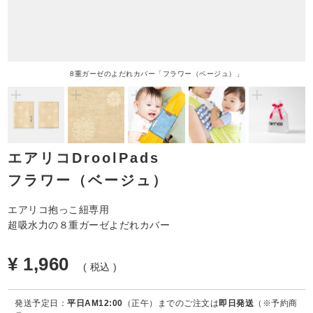
8重ガーゼのよだれカバー「フラワー（ベージュ）」
エアリコDroolPads
フラワー（ベージュ）
エアリコ抱っこ紐専用
超吸水力の８重ガーゼよだれカバー
¥
1,960
税込
発送予定日：
平日AM12:00
（正午）までのご注文は
即日発送
（※予約商