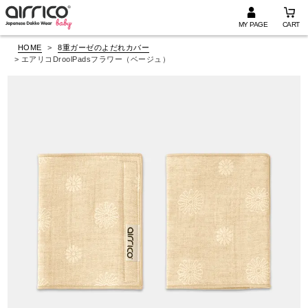
MY PAGE
CART
HOME
8重ガーゼのよだれカバー
エアリコDroolPadsフラワー（ベージュ）