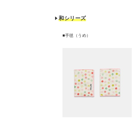
和シリーズ
■手毬（うめ）