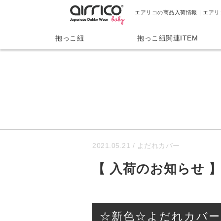
エアリコの商品入荷情報｜エアリ
抱っこ紐
抱っこ紐関連ITEM
2021.05.21
/ よだれカバー
【 入荷のお知らせ 
☆新色☆よだれカバー