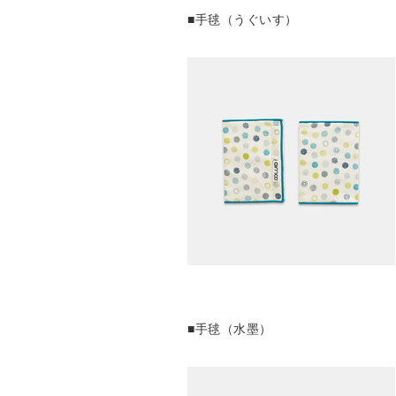
■手毬（うぐいす）
■手毬（水墨）